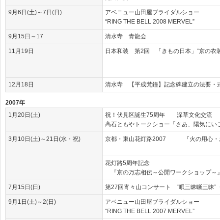
9月6日(土)～7日(日)
アベニュー山田屋ブライダルショー
“RING THE BELL 2008 MERVEL”
9月15日～17
清水寺 青龍会
11月19日
日本和装 第2回 「きもの日本」“京の衣装
12月18日
清水寺 【平成梵鐘】記念碑建立の法要・
2007年
1月20日(土)
祝！伏見区誕生75周年 深草文化交流
高石ともやトークショー「さあ、陽気にい
3月10日(土)～21日(水・祝)
京都・東山花灯路2007 『火の用心・
花灯路5周年記念
『京の万志相伝～公開ワークショップ～
7月15日(日)
第27回宵々山コンサート “唄三昧噺三昧”
9月1日(土)～2(日)
アベニュー山田屋ブライダルショー
“RING THE BELL 2007 MERVEL”