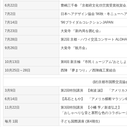
6月22日
豊嶋三千春 『京都府文化功労賞受賞祝賀会
7月2日
日本ヘアデザイン協会 '96秋・冬ニューヘ
7月14日
'96ブライダルコレクションJAPAN
7月23日
大覚寺 『新内局を囲む会』
7月28日
第2回 京都・ハワイ交流コンサート ALOHA K
9月26日
大覚寺 『観月会』
10月13日
第8回 新京極 『市民ミュージアム“おとし
10月25日～28日
西陣 『夢まつり』／西陣織工業組合
(財)京都市国際交流
3月9日
第2回特別講演 【南波 誠】 「アメリカ
6月14日
【高石ともや】 「アメリカ横断マラソン6
11月22日
第3回特別講演 【小幡 亨／新道弘之】
「おしゃべりな音と寡黙な色のコラボレー
毎月 1回
子ども国際講座 (第4期生)