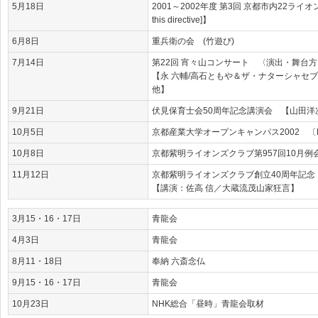
5月18日
2001～2002年度 第3回 京都市内22ライオンズクラ
this directive]】
6月8日
重兵衛の会 (竹遊び)
7月14日
第22回 宵々山コンサート 〈演出・舞台方
【永 六輔/高石ともや＆ザ・ナターシャセブ
他】
9月21日
伏見保育士会50周年記念講演会 【山田洋
10月5日
京都産業大学オープンキャンパス2002 〔
10月8日
京都紫明ライオンズクラブ第957回10月例
11月12日
京都紫明ライオンズクラブ創立40周年記念
【講演：佐高 信／大蔵流茂山家狂言】
3月15・16・17日
青龍会
4月3日
青龍会
8月11・18日
奉納 六斎念仏
9月15・16・17日
青龍会
10月23日
NHK総合「昼時」青龍会取材