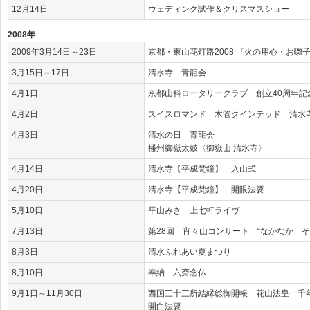
12月14日
ウェディング試作＆クリスマスショー
2008年
2009年3月14日～23日
京都・東山花灯路2008 『火の用心・お囃
3月15日～17日
清水寺 青龍会
4月1日
京都山科ロータリークラブ 創立40周年記
4月2日
スイスロマンド 木管クインテッド 清水
4月3日
清水の日 青龍会
播州御嶽太鼓〈御嶽山 清水寺〉
4月14日
清水寺【平成梵鐘】 入山式
4月20日
清水寺【平成梵鐘】 開眼法要
5月10日
平山みき 上七軒ライヴ
7月13日
第28回 宵々山コンサート “なかなか そ
8月3日
清水ふれあい夏まつり
8月10日
奉納 六斎念仏
9月1日～11月30日
西国三十三所結縁総御開帳 花山法皇一千
開白法要