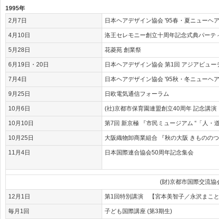
1995年
2月7日
日本ヘアデザイン協会 '95春・夏ニューヘ
4月10日
洛王セレモニー創立十周年記念式典パーテ
5月28日
花菱苑 創業祭
6月19日・20日
日本ヘアデザイン協会 第1回 アジアビュ
7月4日
日本ヘアデザイン協会 '95秋・冬ニューヘ
9月25日
日欧電気通信フォーラム
10月6日
(社)京都市保育園連盟創立40周年 記念講演
10月10日
第7回 新京極 『市民ミュージアム “「人・
10月25日
大阪織物卸商業組合 『秋の大阪 きものの
11月4日
日本国際連合協会50周年記念集会
(財)京都市国際交流
12月1日
第1回特別講演 【宮本美智子／永沢まこ
毎月1回
子ども国際講座 (第3期生)