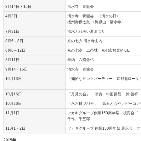
3月14日・15日
清水寺 青龍会
4月3日
清水寺 青龍会 〈清水の日〉
播州御嶽太鼓 〈御嶽山 清水寺〉
7月31日
清水ふれあい夏まつり
8月6～8日
京の七夕 清水寺山内
8月6～12日
京の七夕 二条城 京都市観光MICE
8月11日
奉納 六齋念仏
9月14・15日
清水寺 青龍会
10月13日
『知的なピンクパーティー』京都北ロータ
10月16日
『月見の会』 演奏 中国琵琶 涂 善祥
10月26日
『永六輔 大往生』 高石ともや／ピーコ／
11月1日
ツカキグループ創業150周年祭 祝賀会『
千作、千五郎
11月1・2日
ツカキグループ 創業150周年祭 展示会 
2015年