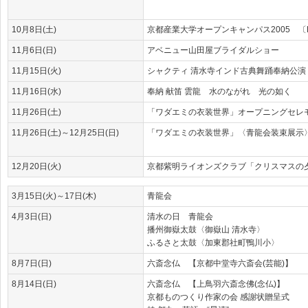
10月8日(土)
京都産業大学オープンキャンパス2005 〔
11月6日(日)
アベニュー山田屋ブライダルショー
11月15日(火)
シャクティ 清水寺インド古典舞踊奉納公演
11月16日(水)
奉納 献笛 雲龍 水のながれ 光の如く
11月26日(土)
「ワダエミの衣装世界」オープニングセレモ
11月26日(土)～12月25日(日)
「ワダエミの衣装世界」〈青龍会装束展示〉
12月20日(火)
京都紫明ライオンズクラブ「クリスマスの
3月15日(火)～17日(木)
青龍会
4月3日(日)
清水の日 青龍会
播州御嶽太鼓〈御嶽山 清水寺〉
ふるさと太鼓〈加東郡社町鴨川小〉
8月7日(日)
六斎念仏 【京都中堂寺六斎会(芸能)】
8月14日(日)
六斎念仏 【上鳥羽六斎念佛(念仏)】
京都ものつくり作家の会 感謝状贈呈式