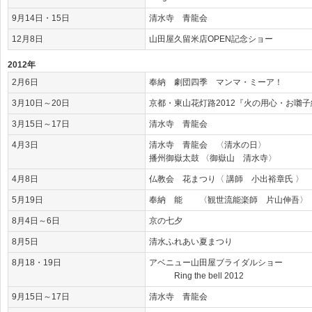
9月14日・15日
清水寺 青龍会
12月8日
山田屋久留米店OPEN記念ショー
2012年
2月6日
奉納 劇団四季 マンマ・ミーア！
3月10日～20日
京都・東山花灯路2012『火の用心・お囃子
3月15日～17日
清水寺 青龍会
4月3日
清水寺 青龍会 〈清水の日〉
播州御嶽太鼓 〈御嶽山 清水寺〉
4月8日
仏教会 花まつり〈 講師 小出裕章氏 〉
5月19日
奉納 能 〈観世流能楽師 片山伸吾〉
8月4日～6日
京の七夕
8月5日
清水ふれあい夏まつり
8月18・19日
アベニュー山田屋ブライダルショー
Ring the bell 2012
9月15日～17日
清水寺 青龍会