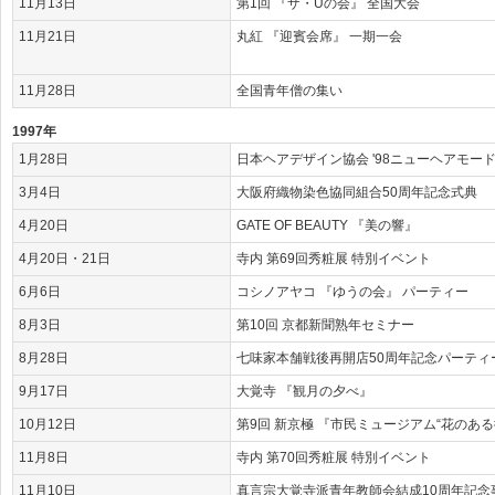
11月13日
第1回 『ザ・Uの会』 全国大会
11月21日
丸紅 『迎賓会席』 一期一会
11月28日
全国青年僧の集い
1997年
1月28日
日本ヘアデザイン協会 '98ニューヘアモー
3月4日
大阪府織物染色協同組合50周年記念式典
4月20日
GATE OF BEAUTY 『美の響』
4月20日・21日
寺内 第69回秀粧展 特別イベント
6月6日
コシノアヤコ 『ゆうの会』 パーティー
8月3日
第10回 京都新聞熟年セミナー
8月28日
七味家本舗戦後再開店50周年記念パーティ
9月17日
大覚寺 『観月の夕べ』
10月12日
第9回 新京極 『市民ミュージアム“花のある
11月8日
寺内 第70回秀粧展 特別イベント
11月10日
真言宗大覚寺派青年教師会結成10周年記念