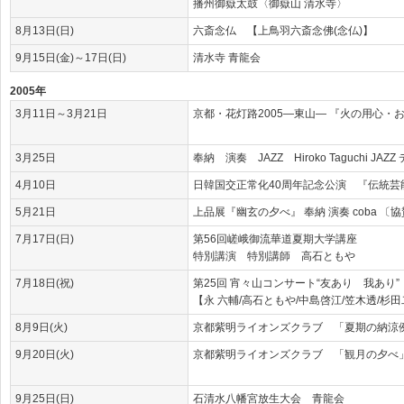
播州御嶽太鼓〈御嶽山 清水寺〉
8月13日(日)
六斎念仏 【上鳥羽六斎念佛(念仏)】
9月15日(金)～17日(日)
清水寺 青龍会
2005年
3月11日～3月21日
京都・花灯路2005―東山― 『火の用心・
3月25日
奉納 演奏 JAZZ Hiroko Taguchi JAZZ デ
4月10日
日韓国交正常化40周年記念公演 『伝統芸
5月21日
上品展『幽玄の夕べ』 奉納 演奏 coba 
7月17日(日)
第56回嵯峨御流華道夏期大学講座
特別講演 特別講師 高石ともや
7月18日(祝)
第25回 宵々山コンサート“友あり 我あり
【永 六輔/高石ともや/中島啓江/笠木透/杉
8月9日(火)
京都紫明ライオンズクラブ 「夏期の納涼
9月20日(火)
京都紫明ライオンズクラブ 「観月の夕べ」 【[an error
9月25日(日)
石清水八幡宮放生大会 青龍会