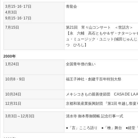
3月15･16･17日
青龍会
4月3日
9月15･16･17日
7月15日
第21回 宵々山コンサート ＜世話方＞
【永 六輔 高石ともや＆ザ・ナターシャセブ
ュ・ミュージック・ユニット(城田じゅんじ
つ ひろし】
2000年
1月24日
全国青年僧の集い
10月8・9日
福王子神社・創建千百年特別大祭
10月24日
メキシコきもの親善使節団 CASA DE LA AM
12月31日
京都和装産業振興財団 『第1回 年越し祭宴
3月3日～12月3日
清水寺 御本尊御開帳 記念行事一式
●「言」こころ語り ●「檜」舞台 ●経堂