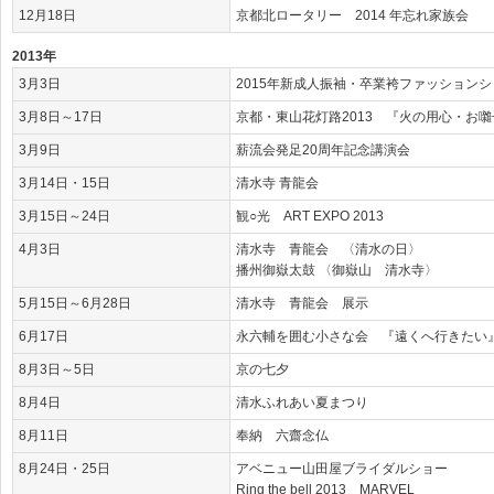
12月18日
京都北ロータリー 2014 年忘れ家族会
2013年
3月3日
2015年新成人振袖・卒業袴ファッションシ
3月8日～17日
京都・東山花灯路2013 『火の用心・お
3月9日
薪流会発足20周年記念講演会
3月14日・15日
清水寺 青龍会
3月15日～24日
観○光 ART EXPO 2013
4月3日
清水寺 青龍会 〈清水の日〉
播州御嶽太鼓 〈御嶽山 清水寺〉
5月15日～6月28日
清水寺 青龍会 展示
6月17日
永六輔を囲む小さな会 『遠くへ行きたい
8月3日～5日
京の七夕
8月4日
清水ふれあい夏まつり
8月11日
奉納 六齋念仏
8月24日・25日
アベニュー山田屋ブライダルショー
Ring the bell 2013 MARVEL