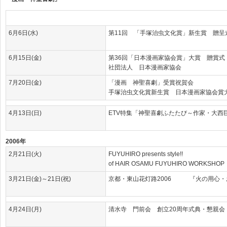
6月6日(水)
第11回 「手塚治虫文化賞」新生賞 贈呈
6月15日(金)
第36回「日本漫画家協会賞」大賞 贈賞式
社団法人 日本漫画家協会
7月20日(金)
「漫画 神聖喜劇」受賞祝賀会
手塚治虫文化賞新生賞 日本漫画家協会賞
4月13日(日)
ETV特集「神聖喜劇ふたたび～作家・大西
2006年
2月21日(火)
FUYUHIRO presents style!!
of HAIR OSAMU FUYUHIRO WORKSHOP
3月21日(金)～21日(祝)
京都・東山花灯路2006 『火の用心・
4月24日(月)
清水寺 門前会 創立20周年式典・懇親会