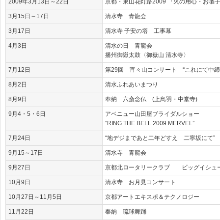
2009年3月13日～22日
京都・東山花灯路2009 『火の用心・お囃
3月15日～17日
清水寺 青龍会
3月17日
清水寺 子安の塔 工事幕
4月3日
清水の日 青龍会
播州御嶽太鼓〈御嶽山 清水寺〉
7月12日
第29回 宵々山コンサート “これにて中締
8月2日
清水ふれあいまつり
8月9日
奉納 六斎念仏 (上鳥羽・中堂寺)
9月4・5・6日
アベニュー山田屋ブライダルショー
“RING THE BELL 2009 MERVEL”
7月24日
“地デジまであと二年どすえ 二寧坂にて” 
9月15～17日
清水寺 青龍会
9月27日
京都北ロータリークラブ ビッグイシュ
10月9日
清水寺 お月見コンサート
10月27日～11月5日
京都アートエキスポ＆テクノロジー
11月22日
奉納 琉球舞踊