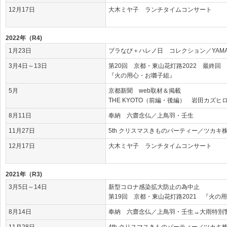
12月17日
大木ミヤ子 ランチタイムコンサート
2022年（R4)
1月23日
ブラなび＋ハレノ日 コレクション／YAMADA
3月4日～13日
第20回 京都・東山花灯路2022 最終回
『火の用心・お囃子組』
5月
京都新聞 web取材＆掲載
THE KYOTO（前編・後編） 岩田カズヒ
8月11日
奉納 六齋念仏／上鳥羽・壬生
11月27日
5th クリスマスきものパーティー／ツカキ
12月17日
大木ミヤ子 ランチタイムコンサート
2021年（R3)
3月5日～14日
新型コロナ感染拡大防止の為中止
第19回 京都・東山花灯路2021 『火の
8月14日
奉納 六齋念仏／上鳥羽・壬生→大雨特別
11月28日
4th クリスマスきものパーティー／ツカキ