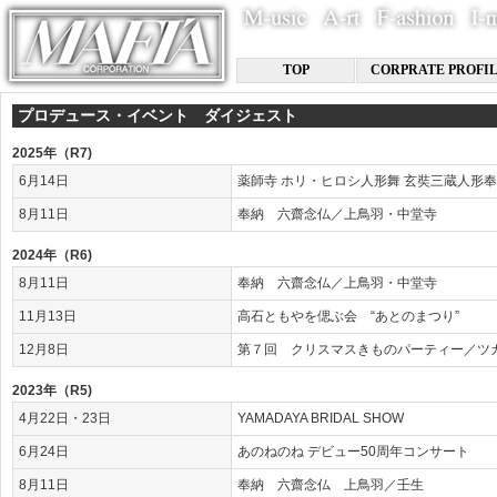
TOP
CORPRATE PROFI
プロデュース・イベント ダイジェスト
2025年（R7)
6月14日
薬師寺 ホリ・ヒロシ人形舞 玄奘三蔵人形
8月11日
奉納 六齋念仏／上鳥羽・中堂寺
2024年（R6)
8月11日
奉納 六齋念仏／上鳥羽・中堂寺
11月13日
高石ともやを偲ぶ会 “あとのまつり”
12月8日
第７回 クリスマスきものパーティー／ツ
2023年（R5)
4月22日・23日
YAMADAYA BRIDAL SHOW
6月24日
あのねのね デビュー50周年コンサート
8月11日
奉納 六齋念仏 上鳥羽／壬生