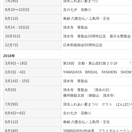
7月28日
清水ふれあい夏まつり
8月10〜12日日
京の七夕 笹飾り
8月11日
奉納 六齋念仏／上鳥羽・壬生
9月14・15日日
清水寺 青龍会
10月31日
清水寺 青龍会20周年記念 展示＆懇親会
12月7日
日本和装師会50周年記念
2018年
3月9日～18日
第16回 京都・東山花灯路２０18 『
3月3日・4日
YAMADAYA BRIDAL FASHION SHOW
3月14日・15日
清水寺 青龍会
4月3日
清水寺 青龍会 〈清水の日〉
播州御嶽太鼓 〈御嶽山 清水寺〉
7月29日
清水ふれあい夏まつり ゲスト ばんばひ
8月4日〜6日
京の七夕 笹飾り
8月11日
奉納 六齋念仏／上鳥羽・壬生
8月18日
YAMADAYA×桂由美 ブライダルトークシ