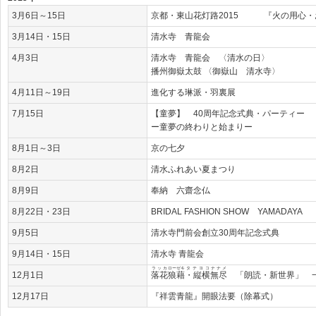
3月6日～15日
京都・東山花灯路2015 『火の用心・
3月14日・15日
清水寺 青龍会
4月3日
清水寺 青龍会 〈清水の日〉
播州御嶽太鼓 〈御嶽山 清水寺〉
4月11日～19日
進化する琳派・羽裏展
7月15日
【童夢】 40周年記念式典・パーティー
ー童夢の終わりと始まりー
8月1日～3日
京の七夕
8月2日
清水ふれあい夏まつり
8月9日
奉納 六齋念仏
8月22日・23日
BRIDAL FASHION SHOW YAMADAYA
9月5日
清水寺門前会創立30周年記念式典
9月14日・15日
清水寺 青龍会
ラッカ
ローゼキ
タテヨコ
ナナメ
12月1日
落花
狼藉
・縦横
無尽
「朗読・新世界」 
12月17日
『祥雲青龍』開眼法要（除幕式）