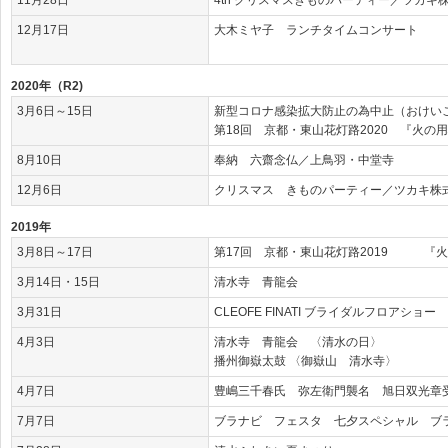
12月17日
大木ミヤ子 ランチタイムコンサート
2020年（R2)
3月6日～15日
新型コロナ感染拡大防止の為中止（おけい
第18回 京都・東山花灯路2020 『火の
8月10日
奉納 六齋念仏／上鳥羽・中堂寺
12月6日
クリスマス きものパーティー／ツカキ株
2019年
3月8日～17日
第17回 京都・東山花灯路2019 『
3月14日・15日
清水寺 青龍会
3月31日
CLEOFE FINATI ブライダルフロアショー B
4月3日
清水寺 青龍会 〈清水の日〉
播州御嶽太鼓 〈御嶽山 清水寺〉
4月7日
豊嶋三千春氏 弥左衛門襲名 旭日双光章
7月7日
ブラナビ フェスタ 七夕スペシャル ブ