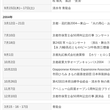
桂 都丸 落語 “景清”
9月15日(木)～17日(土)
清水寺 青龍会
2004年
3月12日～21日
京都・花灯路2004―東山― 『火の用心・
7月10日
京都市保育士会50周年記念行事 コンサー
7月18日
第24回 宵々山コンサート 〈演出・舞台方
【永 六輔/高石ともや/ピーコ/中島啓江/齋藤
9月1日
京都丸紅株式会社創業祭 【ホリ・ヒロシ
10月2日
京都産業大学オープンキャンパス2004 〔
10月22日
Giapponese Kimono Espansione Associazi
市田ひろみ きもの親善使節団 日本和装師会
10月26日
第42回日本癌治療学会総会・清水寺 秋の夜会 【[an erro
11月7日
アベニュー山田屋オープン1周年記念ブラ
12月10日
京都市保育士会50周年記念行事 講演会 【
3月15・16・17日
青龍会