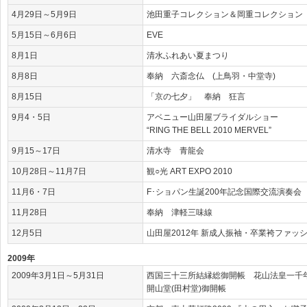
4月29日～5月9日
池田重子コレクション＆岡重コレクション
5月15日～6月6日
EVE
8月1日
清水ふれあい夏まつり
8月8日
奉納 六斎念仏 (上鳥羽・中堂寺)
8月15日
「京の七夕」 奉納 狂言
9月4・5日
アベニュー山田屋ブライダルショー
“RING THE BELL 2010 MERVEL”
9月15～17日
清水寺 青龍会
10月28日～11月7日
観○光 ART EXPO 2010
11月6・7日
F･ショパン生誕200年記念国際交流演奏会
11月28日
奉納 津軽三味線
12月5日
山田屋2012年 新成人振袖・卒業袴ファッ
2009年
2009年3月1日～5月31日
西国三十三所結縁総御開帳 花山法皇一千
開山堂(田村堂)御開帳