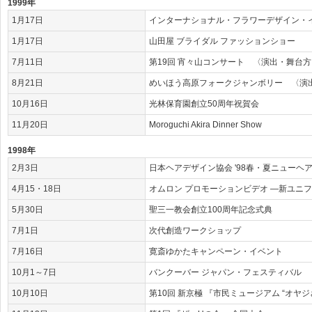
1999年
1月17日
インターナショナル・フラワーデザイン・
1月17日
山田屋 ブライダル ファッションショー
7月11日
第19回 宵々山コンサート 〈演出・舞台方
8月21日
めいほう高原フォークジャンボリー 〈演
10月16日
光林保育園創立50周年祝賀会
11月20日
Moroguchi Akira Dinner Show
1998年
2月3日
日本ヘアデザイン協会 '98春・夏ニューヘ
4月15・18日
オムロン プロモーションビデオ ―新ユニ
5月30日
聖三一教会創立100周年記念式典
7月1日
次代創造ワークショップ
7月16日
寛斎ゆかたキャンペーン・イベント
10月1～7日
バンクーバー ジャパン・フェスティバル
10月10日
第10回 新京極 『市民ミュージアム “オヤジ