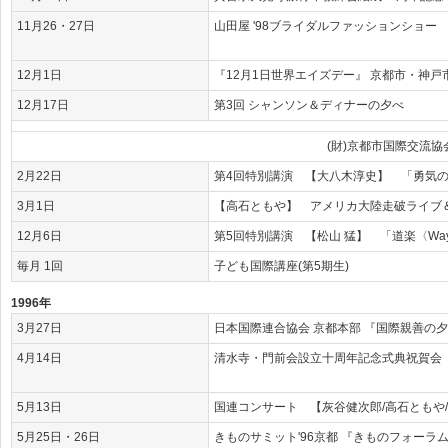
11月26・27日
山田屋 '98ブライダルファッションショー
12月1日
『12月1日世界エイズデー』 京都市・神
12月17日
第3回 シャンソン＆ディナーの夕べ
(財)京都市国際交流
2月22日
第4回特別講演 【大八木淳史】 「勇気
3月1日
【高石ともや】 アメリカ大陸走破ライブ
12月6日
第5回特別講演 【松山 猛】 「道楽〈Way of
毎月 1回
子ども国際講座(第5期生)
1996年
3月27日
日本国際連合協会 京都本部 『国際親善の
4月14日
清水寺・門前会設立十周年記念式典祝賀会
5月13日
国連コンサート 【灰谷健次郎/高石ともや
5月25日・26日
きものサミット'96京都 『きものフォーラ