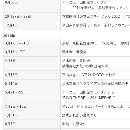
9月30日
アベニュー山田屋ブライダル
2014年新成人 振袖卒業袴ファッシ
10月27日・28日
京都国際音楽フェスティヴァル 2012 ガ
12月1日
平山みき破娑羅ワールド 京都ライヴコン
2011年
3月12日～21日
京都・東山花灯路2011 『火の用心・お囃
3月15～17日
清水寺 青龍会
4月3日
清水の日 青龍会
播州御嶽太鼓〈御嶽山 清水寺〉
4月16日
平山みき LIVE in KYOTO 上七軒
5月14日
清水寺舞台とブライアンの曲面絵画展の夕
5月21・22日
アベニュー山田屋ブライダルショー
“RING THE BELL 2011 MERVEL”
7月2日～10日
第30回 宵々山コンサート【七転八倒】 
7月31日
清水ふれあい夏まつり
8月7日
奉納 六斎念仏