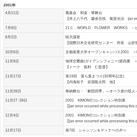
2001年
4月21日
萬葉会 和楽・華舞台
【井上八千代 藤舎呂悦 菊原光治 [an error occurr
7月8日
21Ｃ．WORLD FLOWER WORKS
8月2日
暁天講座
【国際日本文化研究センター 所長 山折
10月6日
京都産業大学オープンキャンパス2001 ＜
11月9日
地球交響曲(ガイアシンフォニー)第四番 
【トーク 龍村 仁監督】
11月17日
第19回 落ち葉まつり(30周年記念)
【内海桂子 岩淵龍太郎 他】
11月26日
奉納舞台・「劇団四季」―オペラ座の怪人
11月27･28日
2001 KIMONOコレクション特別展
【[an error occurred while processing t
12月4日
2001 KIMONOコレクション特別展
【[an error occurred while processing this 
12月17日
第7回 シャンソン＆ディナーの夕べ