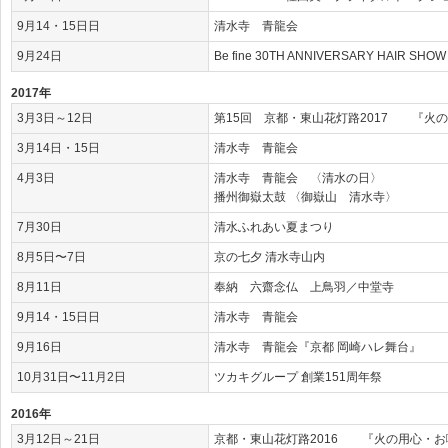
9月14・15日日
清水寺 青龍会
9月24日
Be fine 30TH ANNIVERSARY HAIR 
2017年
3月3日～12日
第15回 京都・東山花灯路2017 『火
3月14日・15日
清水寺 青龍会
4月3日
清水寺 青龍会 〈清水の日〉
播州御嶽太鼓 〈御嶽山 清水寺〉
7月30日
清水ふれあい夏まつり
8月5日〜7日
京の七夕 清水寺山内
8月11日
奉納 六齋念仏 上鳥羽／中堂寺
9月14・15日日
清水寺 青龍会
9月16日
清水寺 青龍会『京都 岡崎ハレ舞台』
10月31日〜11月2日
ツカキグループ 創業151周年祭
2016年
3月12日～21日
京都・東山花灯路2016 『火の用心・お