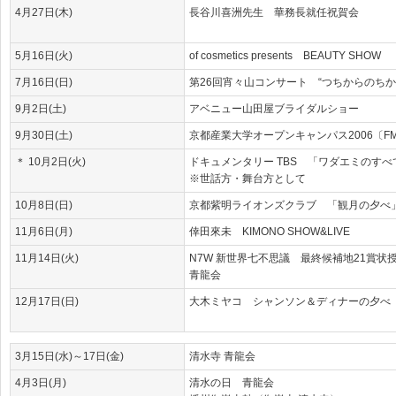
4月27日(木)
長谷川喜洲先生 華務長就任祝賀会
5月16日(火)
of cosmetics presents BEAUTY SHOW
7月16日(日)
第26回宵々山コンサート “つちからのち
9月2日(土)
アベニュー山田屋ブライダルショー
9月30日(土)
京都産業大学オープンキャンパス2006〔F
＊ 10月2日(火)
ドキュメンタリー TBS 「ワダエミのすべ
※世話方・舞台方として
10月8日(日)
京都紫明ライオンズクラブ 「観月の夕べ」
11月6日(月)
倖田來未 KIMONO SHOW&LIVE
11月14日(火)
N7W 新世界七不思議 最終候補地21賞状
青龍会
12月17日(日)
大木ミヤコ シャンソン＆ディナーの夕べ
3月15日(水)～17日(金)
清水寺 青龍会
4月3日(月)
清水の日 青龍会