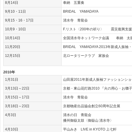
8月14日
奉納 五重奏
9月10・11日
BRIDAL YAMADAYA
9月15・16・17日
清水寺 青龍会
10月9・10日
F.リスト〈200年の祈り〉 震災復興支
10月14日
全国清水寺ネットワーク会議 奉納 太
11月20日
BRIDAL YAMADAYA 2013年新成人振
12月15日
北ロータリークラブ 家族会
2010年
1月31日
山田屋2011年新成人振袖ファッションショ
3月13日～22日
京都・東山花灯路2010 『火の用心・お囃
3月15日～17日
清水寺 青龍会
3月18日～23日
京都物産出品協会創立60周年記念展
4月3日
清水の日 青龍会
播州御嶽太鼓〈御嶽山 清水寺〉
4月10日
平山みき LIVE in KYOTO 上七軒