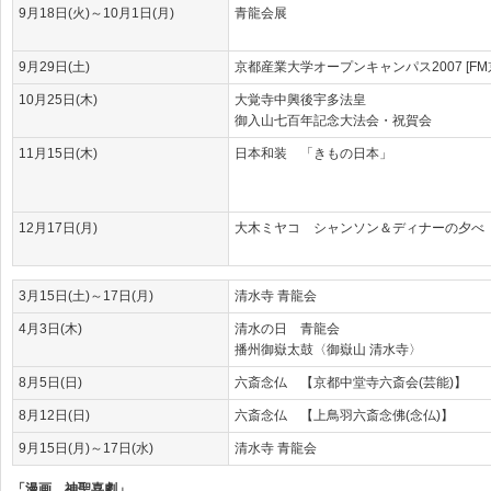
9月18日(火)～10月1日(月)
青龍会展
9月29日(土)
京都産業大学オープンキャンパス2007 [FM
10月25日(木)
大覚寺中興後宇多法皇
御入山七百年記念大法会・祝賀会
11月15日(木)
日本和装 「きもの日本」
12月17日(月)
大木ミヤコ シャンソン＆ディナーの夕べ
3月15日(土)～17日(月)
清水寺 青龍会
4月3日(木)
清水の日 青龍会
播州御嶽太鼓〈御嶽山 清水寺〉
8月5日(日)
六斎念仏 【京都中堂寺六斎会(芸能)】
8月12日(日)
六斎念仏 【上鳥羽六斎念佛(念仏)】
9月15日(月)～17日(水)
清水寺 青龍会
「漫画 神聖喜劇」