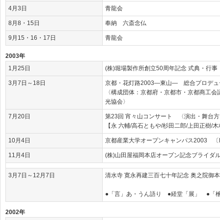
4月3日
青龍会
8月8・15日
奉納 六斎念仏
9月15・16・17日
青龍会
2003年
1月25日
(株)堀場製作所創立50周年記念 式典・行事
3月7日～18日
京都・花灯路2003―東山― 総合プロデュ
〈構成団体：京都府・京都市・京都商工会議所
光協会〉
7月20日
第23回 宵々山コンサート 〈演出・舞台方
【永 六輔/高石ともや/杉田二郎/上田正樹/
10月4日
京都産業大学オープンキャンパス2003 〔
11月4日
(株)山田屋福岡本店オープン記念ブライダ
3月7日～12月7日
清水寺 寛永再建三百七十年記念 奥之院御
●「言」あ・うん語り ●経堂「展」 ●「
2002年